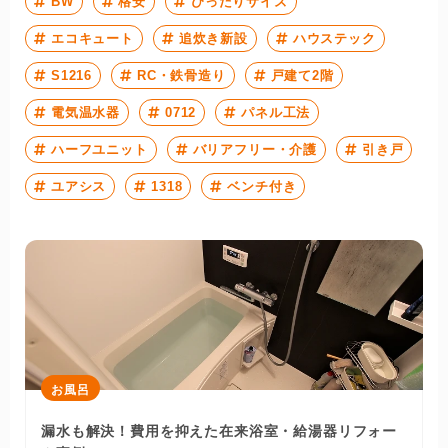
BW
格安
ぴったりサイズ
エコキュート
追炊き新設
ハウステック
S1216
RC・鉄骨造り
戸建て2階
電気温水器
0712
パネル工法
ハーフユニット
バリアフリー・介護
引き戸
ユアシス
1318
ベンチ付き
お風呂
漏水も解決！費用を抑えた在来浴室・給湯器リフォー