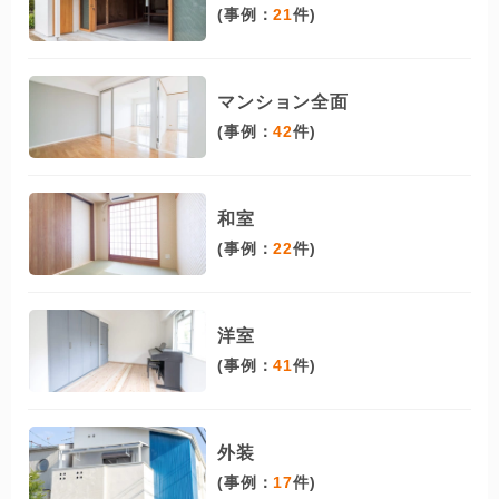
(事例：
21
件)
マンション全面
(事例：
42
件)
和室
(事例：
22
件)
洋室
(事例：
41
件)
外装
(事例：
17
件)