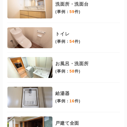
洗面所・洗面台
(事例：
59
件)
トイレ
(事例：
54
件)
お風呂・洗面所
(事例：
58
件)
給湯器
(事例：
16
件)
戸建て全面