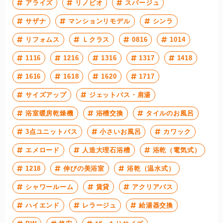
アライズ
リノビオ
スパージュ
サザナ
マンションリモデル
シンラ
リフォムス
Ｌクラス
0816
1014
1116
1216
1316
1317
1418
1616
1618
1620
1717
サイズアップ
ジェットバス・肩湯
浴室暖房乾燥機
浴槽交換
タイルのお風呂
3点ユニットバス
小さいお風呂
カワック
エメロード
人造大理石浴槽
浴乾（電気式）
1218
伸びの美浴室
浴乾（温水式）
シャワールーム
賃貸
アクリアバス
ハイエンド
レラージュ
給湯器交換