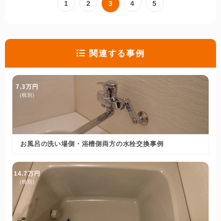
1
2
3
4
5
関連する事例
7.3万円
(税別)
お風呂の洗い場側・浴槽側両方の水栓交換事例
14.7万円
(税別)