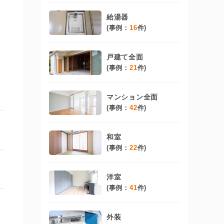
給湯器
(事例：
16
件)
戸建て全面
(事例：
21
件)
マンション全面
(事例：
42
件)
和室
(事例：
22
件)
洋室
(事例：
41
件)
外装