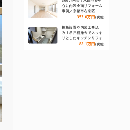
300万円台！水回りを中
心に内装全面リフォーム
事例／京都市右京区
353.0万円
(税別)
棚板設置や内装工事込
み！吊戸棚撤去でスッキ
リとしたキッチンリフォ
82.1万円
(税別)