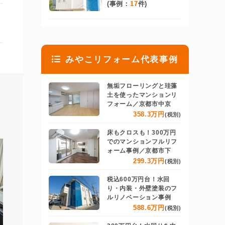
(事例：
17
件)
みやこリフォーム代表事例
無垢フローリングと珪藻
土を使ったマンションリ
フォーム／京都市中京
358.3万円
(税別)
床もクロスも！300万円
でのマンションフルリフ
ォーム事例／京都市下
299.3万円
(税別)
税込600万円台！水回
り・内装・外壁塗装のフ
ルリノベーション事例
588.6万円
(税別)