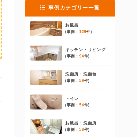
事例カテゴリー一覧
お風呂
(事例：
129
件)
キッチン・リビング
(事例：
94
件)
洗面所・洗面台
(事例：
59
件)
トイレ
(事例：
54
件)
お風呂・洗面所
(事例：
58
件)