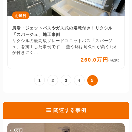
お風呂
肩湯・ジェットバスやガス式の浴乾付き！リクシル
「スパージュ」施工事例
リクシルの最高級グレードユニットバス「スパージ
ュ」を施工した事例です。 壁や床は耐久性が高く汚れ
が付きにく...
260.0万円
(税別)
1
2
3
4
5
関連する事例
7.3万円