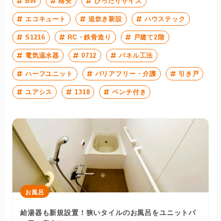
BW
格安
ぴったりサイズ
エコキュート
追炊き新設
ハウステック
S1216
RC・鉄骨造り
戸建て2階
電気温水器
0712
パネル工法
ハーフユニット
バリアフリー・介護
引き戸
ユアシス
1318
ベンチ付き
お風呂
給湯器も新規設置！狭いタイルのお風呂をユニットバ