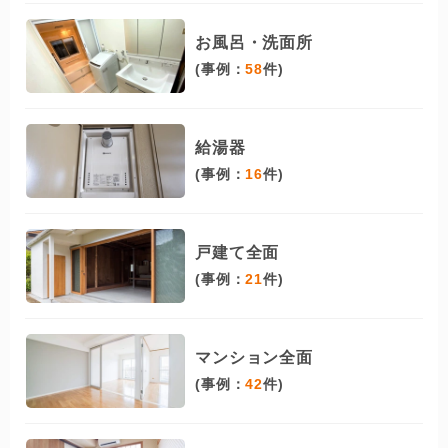
お風呂・洗面所
(事例：
58
件)
給湯器
(事例：
16
件)
戸建て全面
(事例：
21
件)
マンション全面
(事例：
42
件)