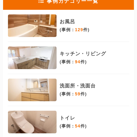
事例カテゴリー一覧
お風呂
(事例：
129
件)
キッチン・リビング
(事例：
94
件)
洗面所・洗面台
(事例：
59
件)
トイレ
(事例：
54
件)