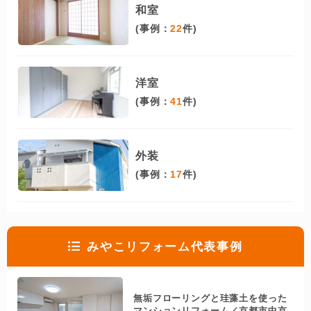
和室
(事例：
22
件)
洋室
(事例：
41
件)
外装
(事例：
17
件)
みやこリフォーム代表事例
無垢フローリングと珪藻土を使った
マンションリフォーム／京都市中京