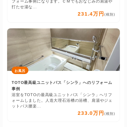
フォーム事例になります。ＣＭでもおなじみの肩湯や
打たせ湯な...
231.4万円
(税別)
お風呂
TOTO最高級ユニットバス「シンラ」へのリフォーム
事例
浴室をTOTOの最高級ユニットバス「シンラ」へリフ
ォームしました。人造大理石浴槽の浴槽、肩湯やジェ
ットバス腰楽...
233.0万円
(税別)