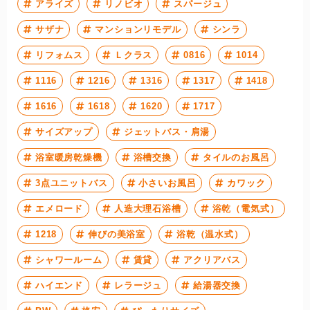
アライズ
リノビオ
スパージュ
サザナ
マンションリモデル
シンラ
リフォムス
Ｌクラス
0816
1014
1116
1216
1316
1317
1418
1616
1618
1620
1717
サイズアップ
ジェットバス・肩湯
浴室暖房乾燥機
浴槽交換
タイルのお風呂
3点ユニットバス
小さいお風呂
カワック
エメロード
人造大理石浴槽
浴乾（電気式）
1218
伸びの美浴室
浴乾（温水式）
シャワールーム
賃貸
アクリアバス
ハイエンド
レラージュ
給湯器交換