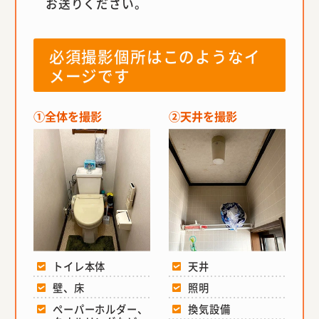
お送りください。
必須撮影個所はこのようなイ
メージです
①全体を撮影
②天井を撮影
トイレ本体
天井
壁、床
照明
ペーパーホルダー、
換気設備