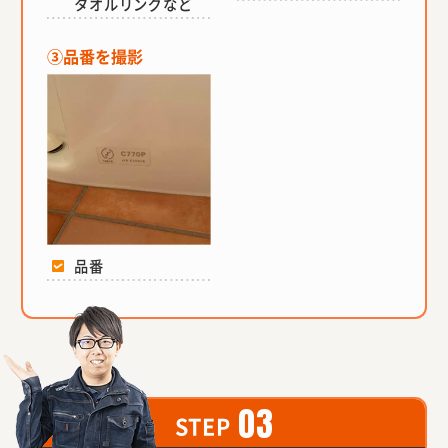
タオルリングなど
③品番を撮影
品番
03
STEP