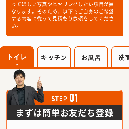
ってほしい写真やヒヤリングしたい項目が異
なります。
そのため、以下でご自身のご希望
する内容に従って見積もり依頼をしてくださ
い。
トイレ
キッチン
お風呂
洗
01
STEP
まずは簡単お友だち登録