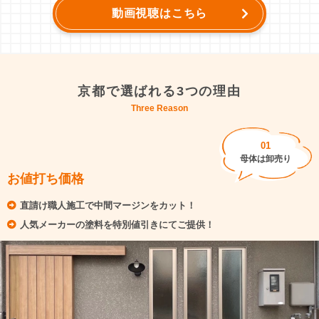
動画視聴はこちら
京都で選ばれる3つの理由
Three Reason
01
母体は卸売り
お値打ち価格
直請け職人施工で中間マージンをカット！
人気メーカーの塗料を特別値引きにてご提供！