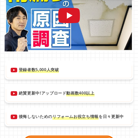
登録者数5,000人突破
絶賛更新中!アップロード
動画数400以上
後悔しないための
リフォームお役立ち情報
を日々更新中