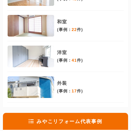
和室
(事例：
22
件)
洋室
(事例：
41
件)
外装
(事例：
17
件)
みやこリフォーム代表事例