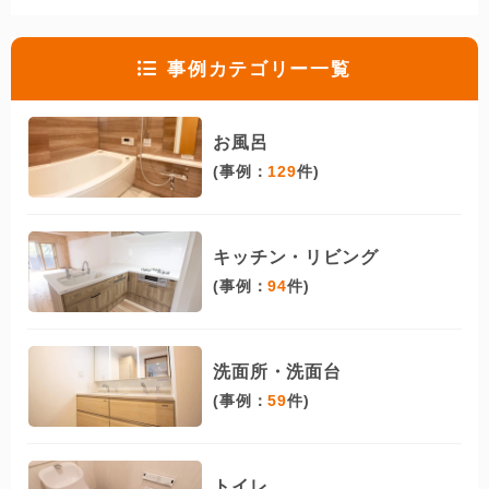
事例カテゴリー一覧
お風呂
(事例：
129
件)
キッチン・リビング
(事例：
94
件)
洗面所・洗面台
(事例：
59
件)
トイレ