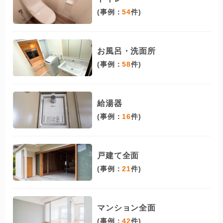
(事例：
54
件)
お風呂・洗面所
(事例：
58
件)
給湯器
(事例：
16
件)
戸建て全面
(事例：
21
件)
マンション全面
(事例：
42
件)