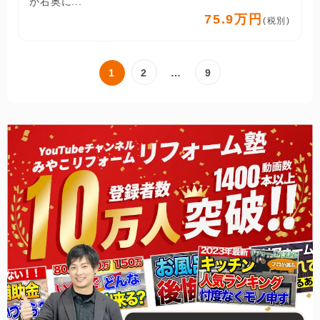
が右奥に...
75.9万円
(税別)
1
2
…
9