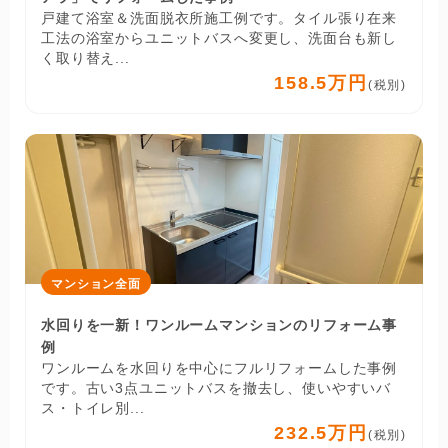
戸建て浴室＆洗面脱衣所施工例です。タイル張り在来
工法の浴室からユニットバスへ変更し、洗面台も新し
く取り替え...
158.5万円
(税別)
マンション全面
水回りを一新！ワンルームマンションのリフォーム事
例
ワンルームを水回りを中心にフルリフォームした事例
です。古い3点ユニットバスを撤去し、使いやすいバ
ス・トイレ別...
232.5万円
(税別)