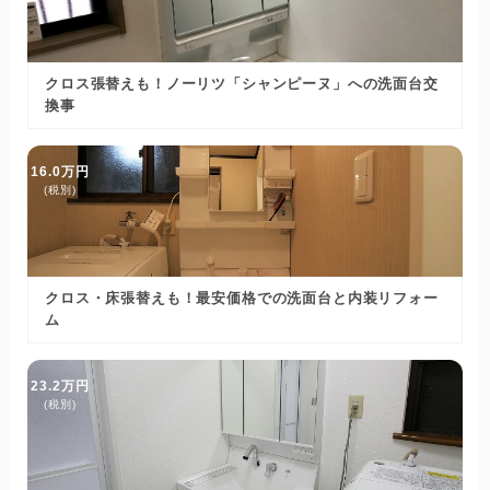
クロス張替えも！ノーリツ「シャンピーヌ」への洗面台交
換事
16.0万円
(税別)
クロス・床張替えも！最安価格での洗面台と内装リフォー
ム
23.2万円
(税別)