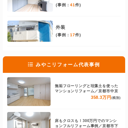
(事例：
41
件)
外装
(事例：
17
件)
みやこリフォーム代表事例
無垢フローリングと珪藻土を使った
マンションリフォーム／京都市中京
358.3万円
(税別)
床もクロスも！300万円でのマンシ
ョンフルリフォーム事例／京都市下