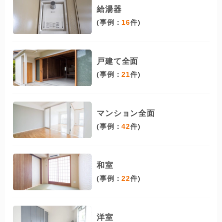
給湯器
(事例：
16
件)
戸建て全面
(事例：
21
件)
マンション全面
(事例：
42
件)
和室
(事例：
22
件)
洋室