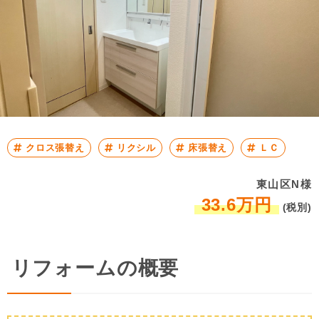
クロス張替え
リクシル
床張替え
ＬＣ
東山区N様
33.6万円
(税別)
リフォームの概要