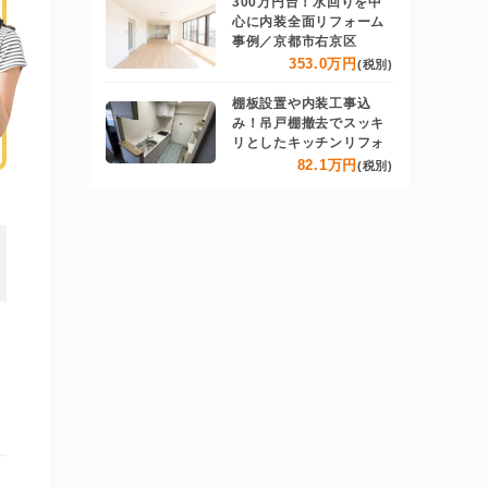
300万円台！水回りを中
心に内装全面リフォーム
事例／京都市右京区
353.0万円
(税別)
棚板設置や内装工事込
み！吊戸棚撤去でスッキ
リとしたキッチンリフォ
82.1万円
(税別)