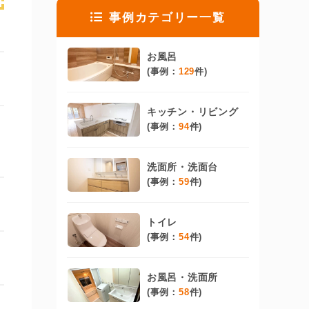
事例カテゴリー一覧
お風呂
(事例：
129
件)
キッチン・リビング
(事例：
94
件)
洗面所・洗面台
(事例：
59
件)
トイレ
(事例：
54
件)
お風呂・洗面所
(事例：
58
件)