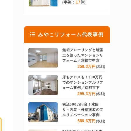
(事例：
17
件)
みやこリフォーム代表事例
無垢フローリングと珪藻
土を使ったマンションリ
フォーム／京都市中京
358.3万円
(税別)
床もクロスも！300万円
でのマンションフルリフ
ォーム事例／京都市下
299.3万円
(税別)
税込600万円台！水回
り・内装・外壁塗装のフ
ルリノベーション事例
588.6万円
(税別)