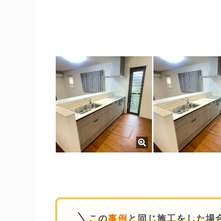
この
事例
と同じ施工をした場