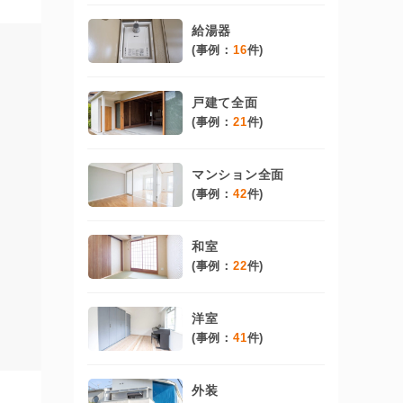
給湯器
(事例：
16
件)
戸建て全面
(事例：
21
件)
マンション全面
(事例：
42
件)
和室
(事例：
22
件)
洋室
(事例：
41
件)
外装