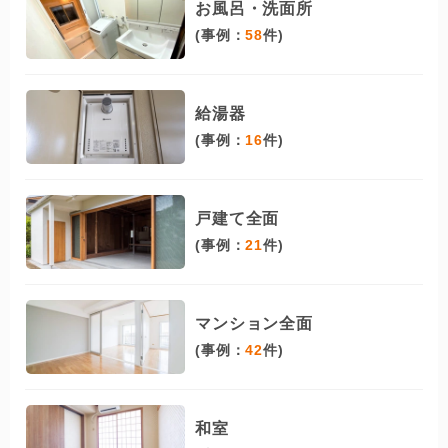
お風呂・洗面所
(事例：
58
件)
給湯器
(事例：
16
件)
戸建て全面
(事例：
21
件)
マンション全面
(事例：
42
件)
和室