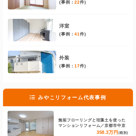
(事例：
22
件)
洋室
(事例：
41
件)
外装
(事例：
17
件)
みやこリフォーム代表事例
無垢フローリングと珪藻土を使った
マンションリフォーム／京都市中京
358.3万円
(税別)