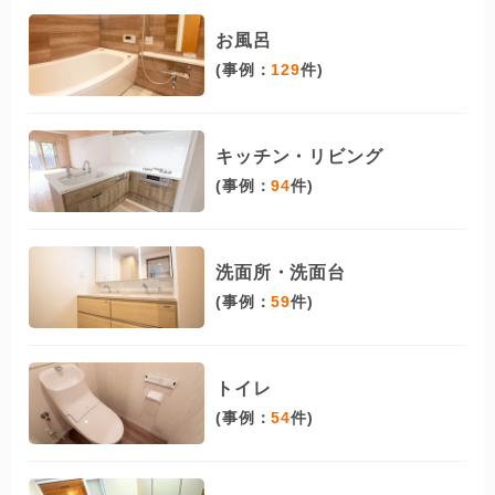
お風呂
(事例：
129
件)
キッチン・リビング
(事例：
94
件)
洗面所・洗面台
(事例：
59
件)
トイレ
(事例：
54
件)