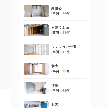
給湯器
(事例：
16
件)
戸建て全面
(事例：
21
件)
マンション全面
(事例：
42
件)
和室
(事例：
22
件)
洋室
(事例：
41
件)
外装