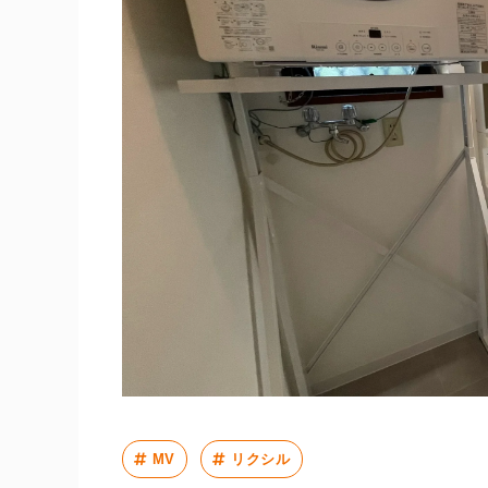
MV
リクシル