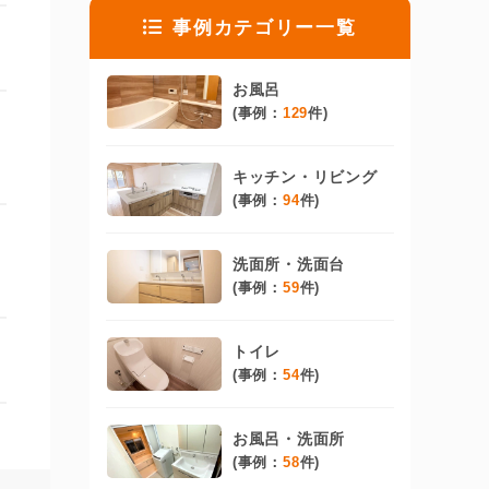
事例カテゴリー一覧
お風呂
(事例：
129
件)
キッチン・リビング
(事例：
94
件)
洗面所・洗面台
(事例：
59
件)
トイレ
(事例：
54
件)
お風呂・洗面所
(事例：
58
件)