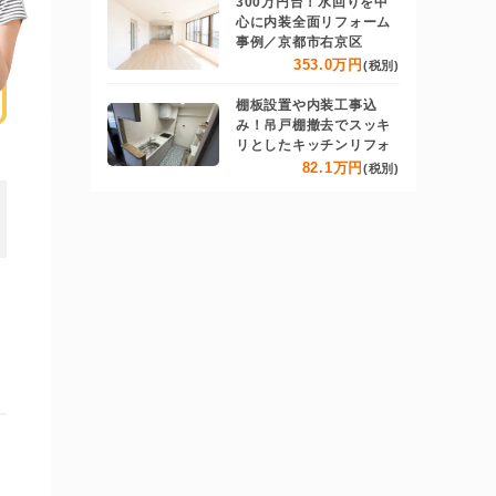
300万円台！水回りを中
心に内装全面リフォーム
事例／京都市右京区
353.0万円
(税別)
棚板設置や内装工事込
み！吊戸棚撤去でスッキ
リとしたキッチンリフォ
82.1万円
(税別)