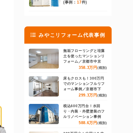
(事例：
17
件)
みやこリフォーム代表事例
無垢フローリングと珪藻
土を使ったマンションリ
フォーム／京都市中京
358.3万円
(税別)
床もクロスも！300万円
でのマンションフルリフ
ォーム事例／京都市下
299.3万円
(税別)
税込600万円台！水回
り・内装・外壁塗装のフ
ルリノベーション事例
588.6万円
(税別)