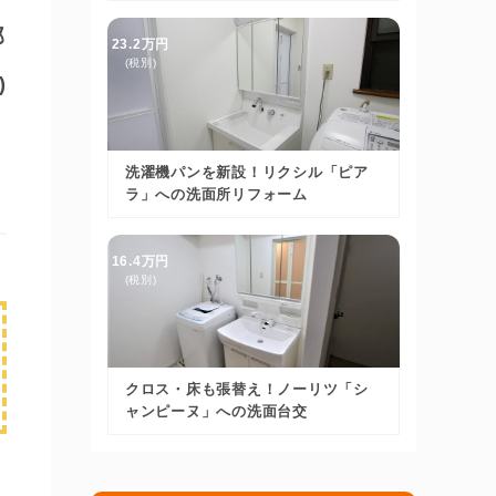
邸
23.2万円
(税別)
)
洗濯機パンを新設！リクシル「ピア
ラ」への洗面所リフォーム
16.4万円
(税別)
クロス・床も張替え！ノーリツ「シ
ャンピーヌ」への洗面台交