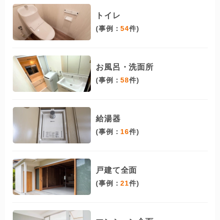
トイレ
(事例：
54
件)
お風呂・洗面所
(事例：
58
件)
給湯器
(事例：
16
件)
戸建て全面
(事例：
21
件)