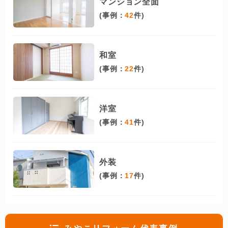
マンション全面
(事例：
42
件)
和室
(事例：
22
件)
洋室
(事例：
41
件)
外装
(事例：
17
件)