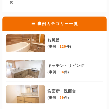
区
事例カテゴリー一覧
お風呂
(事例：
129
件)
キッチン・リビング
(事例：
94
件)
洗面所・洗面台
(事例：
59
件)