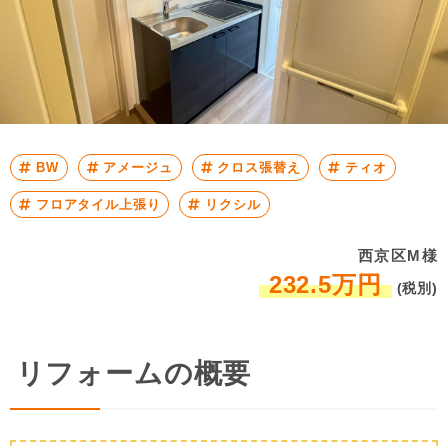
BW
アメージュ
クロス張替え
ティオ
フロアタイル上張り
リクシル
西京区M様
232.5万円
(税別)
リフォームの概要