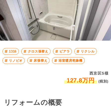
1316
クロス張替え
ピアラ
リクシル
リノビオ
床張替え
浴室暖房乾燥機
西京区S様
127.8万円
(税別)
リフォームの概要