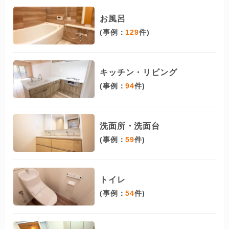
お風呂
(事例：
129
件)
キッチン・リビング
(事例：
94
件)
洗面所・洗面台
(事例：
59
件)
トイレ
(事例：
54
件)