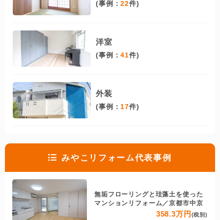
(事例：
22
件)
洋室
(事例：
41
件)
外装
(事例：
17
件)
みやこリフォーム代表事例
無垢フローリングと珪藻土を使った
マンションリフォーム／京都市中京
358.3万円
(税別)