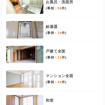
お風呂・洗面所
(事例：
58
件)
給湯器
(事例：
16
件)
戸建て全面
(事例：
21
件)
マンション全面
(事例：
42
件)
和室