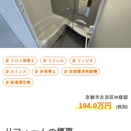
クロス張替え
リクシル
リノビオ
ルミシス
床張替え
浴室暖房乾燥機
給湯器交換
京都市左京区M様邸
194.0万円
(税別)