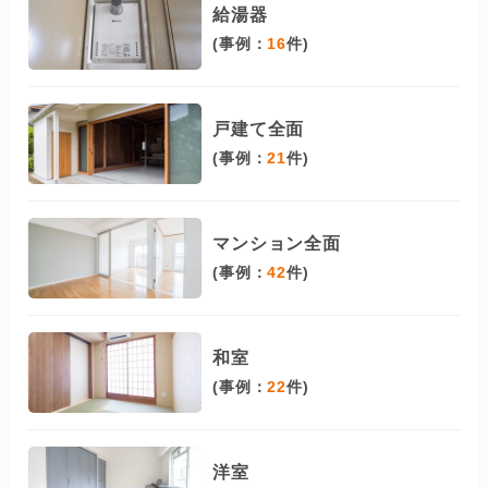
給湯器
(事例：
16
件)
戸建て全面
(事例：
21
件)
マンション全面
(事例：
42
件)
和室
(事例：
22
件)
洋室