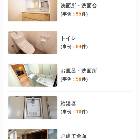
洗面所・洗面台
(事例：
59
件)
トイレ
(事例：
54
件)
お風呂・洗面所
(事例：
58
件)
給湯器
(事例：
16
件)
戸建て全面