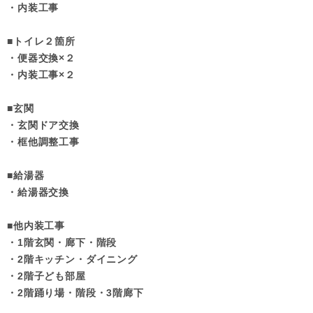
・内装工事
■トイレ２箇所
・便器交換×２
・内装工事×２
■玄関
・玄関ドア交換
・框他調整工事
■給湯器
・給湯器交換
■他内装工事
・1階玄関・廊下・階段
・2階キッチン・ダイニング
・2階子ども部屋
・2階踊り場・階段・3階廊下