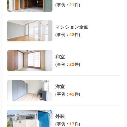
(事例：
21
件)
マンション全面
(事例：
42
件)
和室
(事例：
22
件)
洋室
(事例：
41
件)
外装
(事例：
17
件)