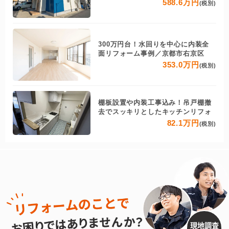
588.6万円
(税別)
300万円台！水回りを中心に内装全
面リフォーム事例／京都市右京区
353.0万円
(税別)
棚板設置や内装工事込み！吊戸棚撤
去でスッキリとしたキッチンリフォ
82.1万円
(税別)
現地調査