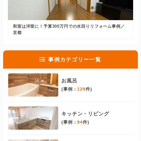
和室は洋室に！予算300万円での水回りリフォーム事例／
京都
事例カテゴリー一覧
お風呂
(事例：
129
件)
キッチン・リビング
(事例：
94
件)