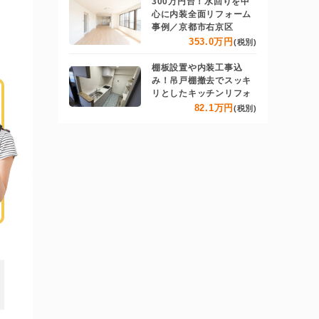
300万円台！水回りを中
心に内装全面リフォーム
事例／京都市右京区
353.0万円
(税別)
棚板設置や内装工事込
み！吊戸棚撤去でスッキ
リとしたキッチンリフォ
82.1万円
(税別)