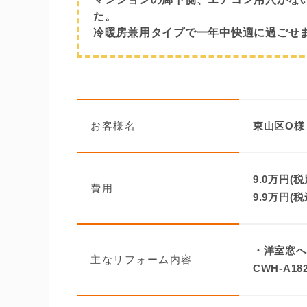
た。
冷暖房兼用タイプで一年中快適に過ごせ
お客様名
東山区O様
9.0万円(税
費用
9.9万円(税
・洋室窓
主なリフォーム内容
CWH-A18