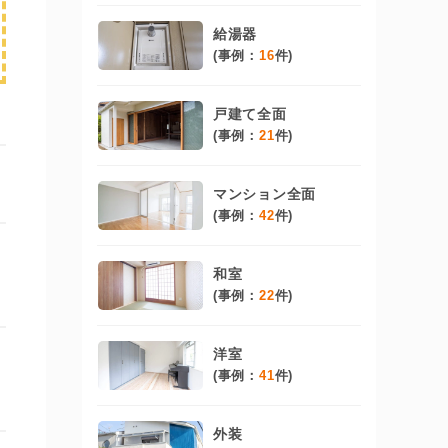
給湯器
(事例：
16
件)
戸建て全面
(事例：
21
件)
マンション全面
(事例：
42
件)
和室
(事例：
22
件)
洋室
(事例：
41
件)
外装