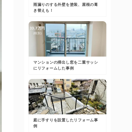
雨漏りのする外壁を塗装、屋根の葺
き替えも！
33.7万円
(税別)
マンションの掃出し窓を二重サッシ
にリフォームした事例
10.1万円
(税別)
庭に手すりを設置したリフォーム事
例