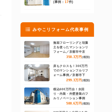
(事例：
17
件)
みやこリフォーム代表事例
無垢フローリングと珪藻
土を使ったマンションリ
フォーム／京都市中京
358.3万円
(税別)
床もクロスも！300万円
でのマンションフルリフ
ォーム事例／京都市下
299.3万円
(税別)
税込600万円台！水回
り・内装・外壁塗装のフ
ルリノベーション事例
588.6万円
(税別)