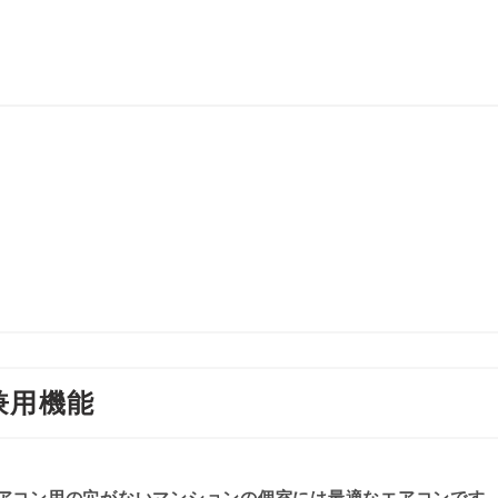
ト
兼用機能
アコン用の穴がないマンションの個室には最適なエアコンです