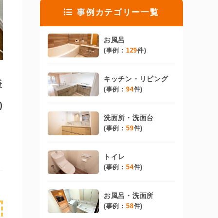
事例カテゴリー一覧
お風呂
(事例：
129
件)
キッチン・リビング
様
(事例：
94
件)
)
洗面所・洗面台
(事例：
59
件)
トイレ
(事例：
54
件)
お風呂・洗面所
(事例：
58
件)