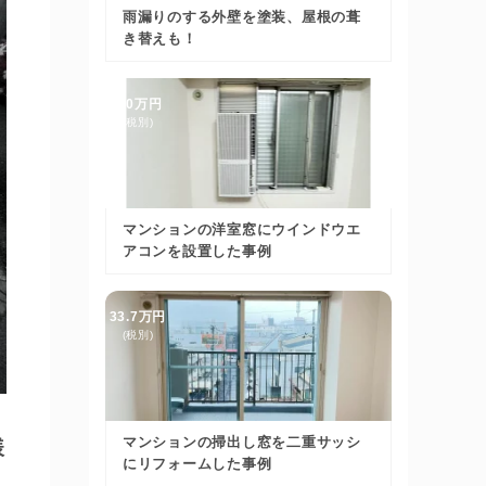
雨漏りのする外壁を塗装、屋根の葺
き替えも！
9.0万円
(税別)
マンションの洋室窓にウインドウエ
アコンを設置した事例
33.7万円
(税別)
マンションの掃出し窓を二重サッシ
様
にリフォームした事例