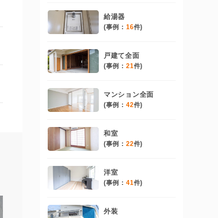
給湯器
(事例：
16
件)
戸建て全面
(事例：
21
件)
マンション全面
(事例：
42
件)
和室
(事例：
22
件)
洋室
(事例：
41
件)
外装