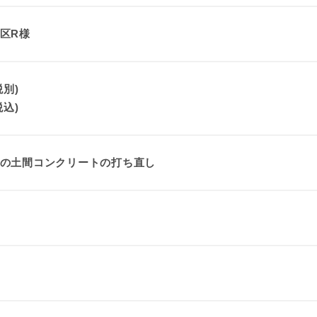
区R様
税別)
税込)
の土間コンクリートの打ち直し