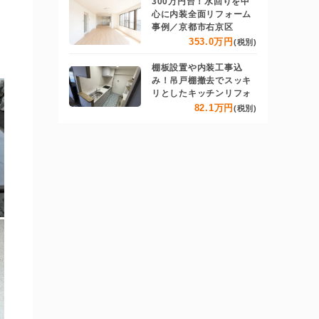
300万円台！水回りを中
心に内装全面リフォーム
事例／京都市右京区
353.0万円
(税別)
棚板設置や内装工事込
み！吊戸棚撤去でスッキ
リとしたキッチンリフォ
82.1万円
(税別)