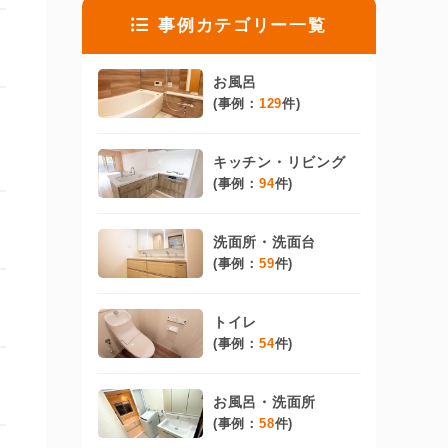
事例カテゴリー一覧
お風呂
(事例：
129
件)
キッチン・リビング
(事例：
94
件)
洗面所・洗面台
(事例：
59
件)
トイレ
(事例：
54
件)
お風呂・洗面所
(事例：
58
件)