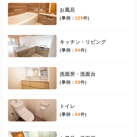
お風呂
(事例：
129
件)
キッチン・リビング
(事例：
94
件)
洗面所・洗面台
(事例：
59
件)
トイレ
(事例：
54
件)