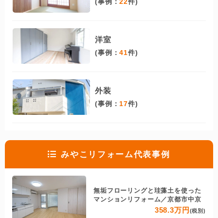
(事例：
22
件)
洋室
(事例：
41
件)
外装
(事例：
17
件)
みやこリフォーム代表事例
無垢フローリングと珪藻土を使った
マンションリフォーム／京都市中京
358.3万円
(税別)