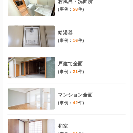
お風呂・洗面所
(事例：
58
件)
給湯器
(事例：
16
件)
戸建て全面
(事例：
21
件)
マンション全面
(事例：
42
件)
和室