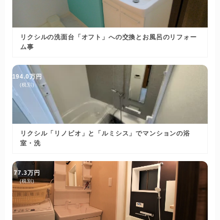
リクシルの洗面台「オフト」への交換とお風呂のリフォー
ム事
194.0万円
(税別)
リクシル「リノビオ」と「ルミシス」でマンションの浴
室・洗
77.3万円
(税別)