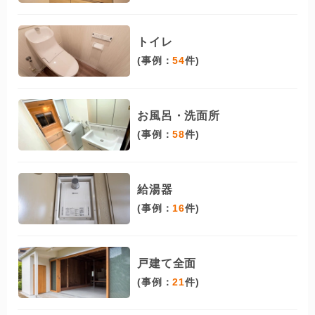
トイレ
(事例：
54
件)
お風呂・洗面所
(事例：
58
件)
給湯器
(事例：
16
件)
戸建て全面
(事例：
21
件)