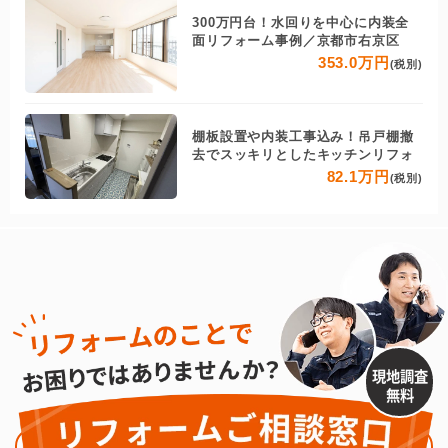
300万円台！水回りを中心に内装全
面リフォーム事例／京都市右京区
353.0万円
(税別)
棚板設置や内装工事込み！吊戸棚撤
去でスッキリとしたキッチンリフォ
82.1万円
(税別)
現地調査
無料