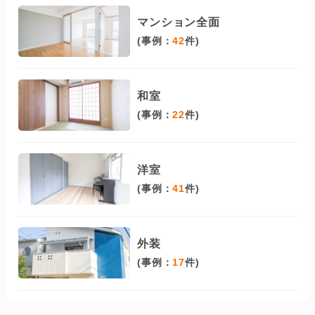
マンション全面
(事例：
42
件)
和室
(事例：
22
件)
洋室
(事例：
41
件)
外装
(事例：
17
件)