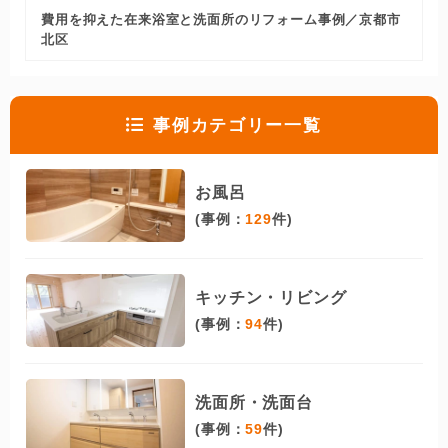
費用を抑えた在来浴室と洗面所のリフォーム事例／京都市
北区
事例カテゴリー一覧
お風呂
(事例：
129
件)
キッチン・リビング
(事例：
94
件)
洗面所・洗面台
(事例：
59
件)