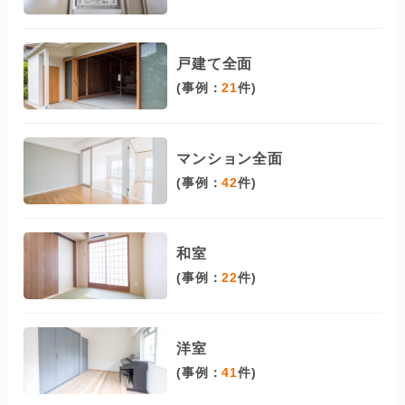
戸建て全面
(事例：
21
件)
マンション全面
(事例：
42
件)
和室
(事例：
22
件)
洋室
(事例：
41
件)