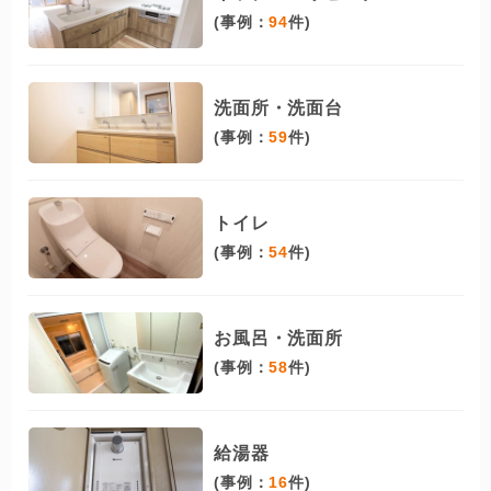
(事例：
94
件)
洗面所・洗面台
(事例：
59
件)
トイレ
(事例：
54
件)
お風呂・洗面所
(事例：
58
件)
給湯器
(事例：
16
件)