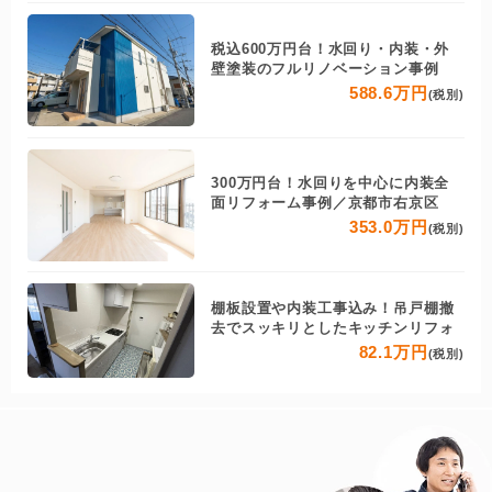
税込600万円台！水回り・内装・外
壁塗装のフルリノベーション事例
588.6万円
(税別)
300万円台！水回りを中心に内装全
面リフォーム事例／京都市右京区
353.0万円
(税別)
棚板設置や内装工事込み！吊戸棚撤
去でスッキリとしたキッチンリフォ
82.1万円
(税別)