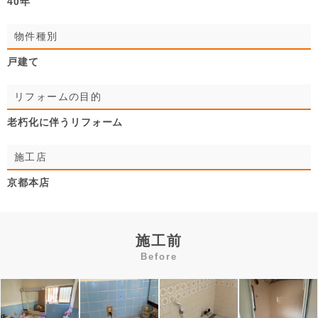
40年
物件種別
戸建て
リフォームの目的
老朽化に伴うリフォーム
施工店
京都本店
施工前
Before