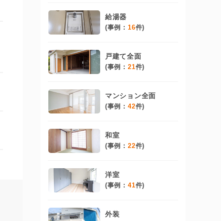
給湯器
(事例：
16
件)
戸建て全面
(事例：
21
件)
マンション全面
(事例：
42
件)
和室
(事例：
22
件)
洋室
(事例：
41
件)
外装