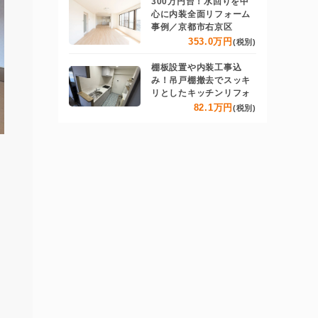
300万円台！水回りを中
心に内装全面リフォーム
事例／京都市右京区
353.0万円
(税別)
棚板設置や内装工事込
み！吊戸棚撤去でスッキ
リとしたキッチンリフォ
82.1万円
(税別)