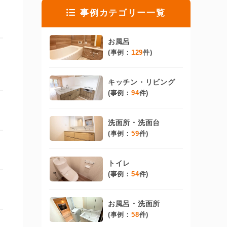
事例カテゴリー一覧
お風呂
(事例：
129
件)
キッチン・リビング
(事例：
94
件)
洗面所・洗面台
(事例：
59
件)
トイレ
(事例：
54
件)
お風呂・洗面所
(事例：
58
件)