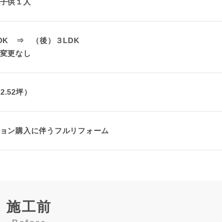
子供１人
DK ⇒ （後）３LDK
変更なし
22.52坪）
ョン購入に伴うフルリフォーム
施工前