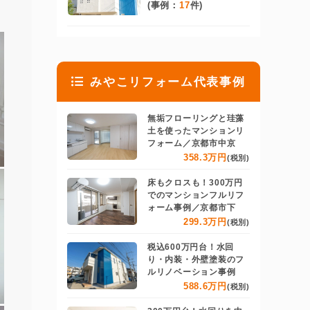
(事例：
17
件)
みやこリフォーム代表事例
無垢フローリングと珪藻
土を使ったマンションリ
フォーム／京都市中京
358.3万円
(税別)
床もクロスも！300万円
でのマンションフルリフ
ォーム事例／京都市下
299.3万円
(税別)
税込600万円台！水回
り・内装・外壁塗装のフ
ルリノベーション事例
588.6万円
(税別)