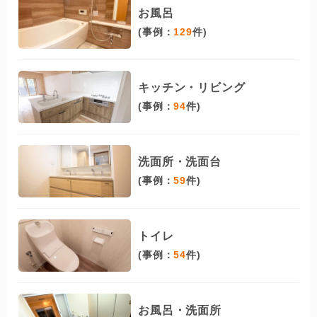
お風呂
(事例：
129
件)
キッチン・リビング
(事例：
94
件)
洗面所・洗面台
(事例：
59
件)
トイレ
(事例：
54
件)
お風呂・洗面所