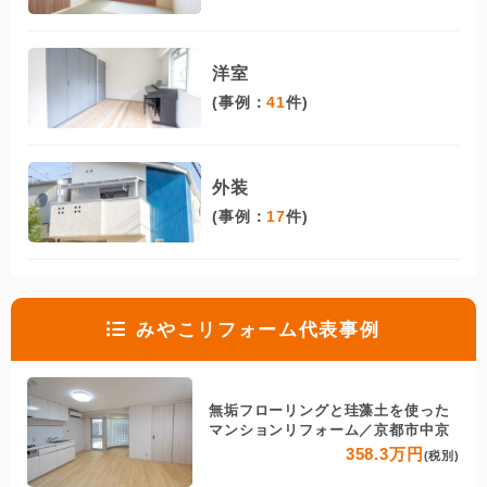
洋室
(事例：
41
件)
外装
(事例：
17
件)
みやこリフォーム代表事例
無垢フローリングと珪藻土を使った
マンションリフォーム／京都市中京
358.3万円
(税別)