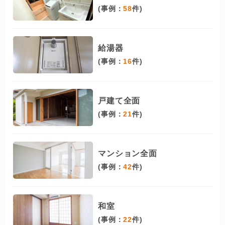
(事例：
58
件)
給湯器
(事例：
16
件)
戸建て全面
(事例：
21
件)
マンション全面
(事例：
42
件)
和室
(事例：
22
件)