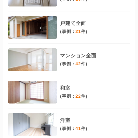
戸建て全面
(事例：
21
件)
マンション全面
(事例：
42
件)
和室
(事例：
22
件)
洋室
(事例：
41
件)