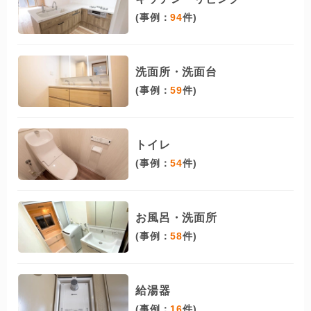
(事例：
94
件)
洗面所・洗面台
(事例：
59
件)
トイレ
(事例：
54
件)
お風呂・洗面所
(事例：
58
件)
給湯器
(事例：
16
件)