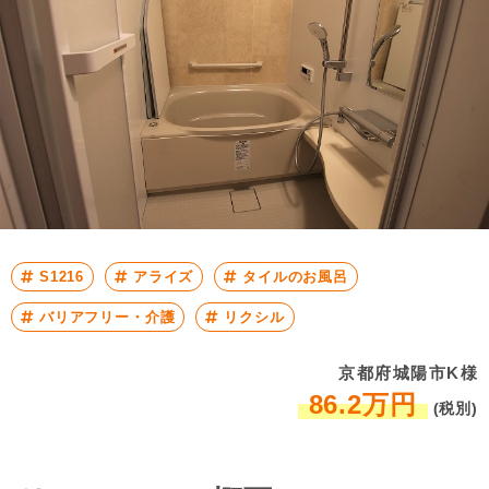
S1216
アライズ
タイルのお風呂
バリアフリー・介護
リクシル
京都府城陽市K様
86.2万円
(税別)