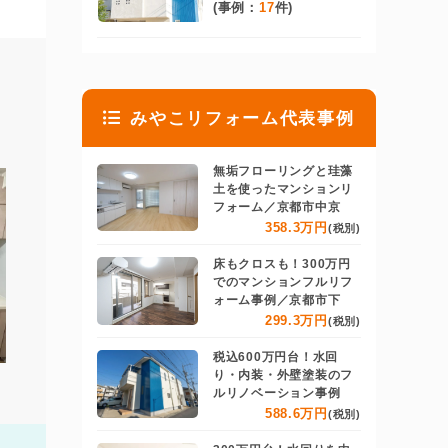
(事例：
17
件)
みやこリフォーム代表事例
無垢フローリングと珪藻
土を使ったマンションリ
フォーム／京都市中京
358.3万円
(税別)
床もクロスも！300万円
でのマンションフルリフ
ォーム事例／京都市下
299.3万円
(税別)
税込600万円台！水回
り・内装・外壁塗装のフ
ルリノベーション事例
588.6万円
(税別)