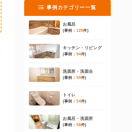
事例カテゴリー一覧
お風呂
(事例：
129
件)
キッチン・リビング
(事例：
94
件)
洗面所・洗面台
(事例：
59
件)
トイレ
(事例：
54
件)
お風呂・洗面所
(事例：
58
件)