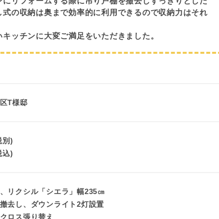
ンにリフォームする際に吊り戸棚を撤去しすっきりとした
し式の収納は奥まで効率的に利用できるので収納力はそれ
いキッチンに大変ご満足をいただきました。
区T様邸
税別)
税込)
、リクシル「シエラ」幅235㎝
撤去し、ダウンライト2灯設置
クロス張り替え