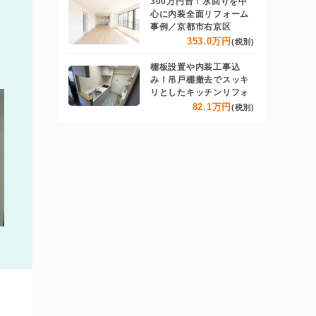
300万円台！水回りを中
心に内装全面リフォーム
事例／京都市右京区
353.0万円
(税別)
棚板設置や内装工事込
み！吊戸棚撤去でスッキ
リとしたキッチンリフォ
82.1万円
(税別)