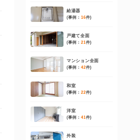
給湯器
(事例：
16
件)
戸建て全面
(事例：
21
件)
マンション全面
(事例：
42
件)
和室
(事例：
22
件)
洋室
(事例：
41
件)
外装