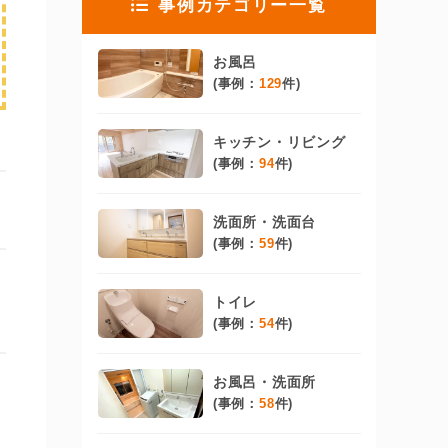
事例カテゴリー一覧
お風呂
(事例：
129
件)
キッチン・リビング
(事例：
94
件)
洗面所・洗面台
(事例：
59
件)
トイレ
(事例：
54
件)
お風呂・洗面所
(事例：
58
件)