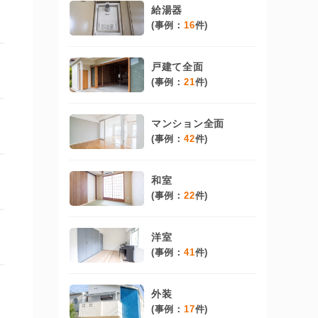
給湯器
(事例：
16
件)
戸建て全面
(事例：
21
件)
マンション全面
(事例：
42
件)
和室
(事例：
22
件)
洋室
(事例：
41
件)
外装
(事例：
17
件)