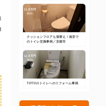
11.8万円
(税別)
邸
)
クッションフロアも張替え！格安で
のトイレ交換事例／京都市
12.6万円
(税別)
TOTOのトイレへのリフォーム事例