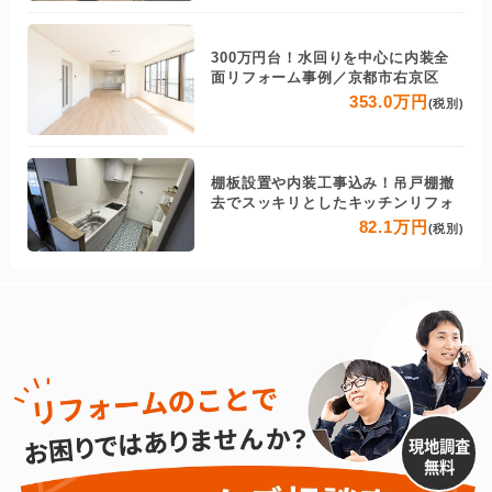
300万円台！水回りを中心に内装全
面リフォーム事例／京都市右京区
353.0万円
(税別)
棚板設置や内装工事込み！吊戸棚撤
去でスッキリとしたキッチンリフォ
82.1万円
(税別)
現地調査
無料