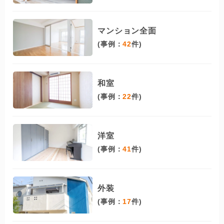
マンション全面
(事例：
42
件)
和室
(事例：
22
件)
洋室
(事例：
41
件)
外装
(事例：
17
件)