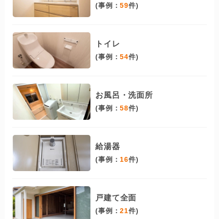
(事例：
59
件)
トイレ
(事例：
54
件)
お風呂・洗面所
(事例：
58
件)
給湯器
(事例：
16
件)
戸建て全面
(事例：
21
件)