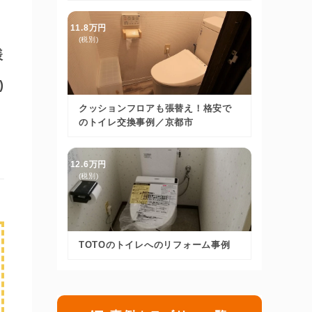
11.8万円
(税別)
様
)
クッションフロアも張替え！格安で
のトイレ交換事例／京都市
12.6万円
(税別)
TOTOのトイレへのリフォーム事例