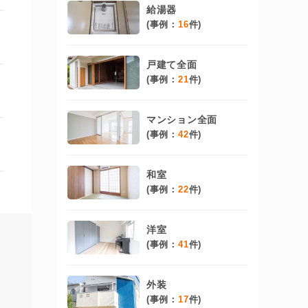
給湯器
(事例：
16
件)
戸建て全面
(事例：
21
件)
マンション全面
(事例：
42
件)
和室
(事例：
22
件)
洋室
(事例：
41
件)
外装
(事例：
17
件)