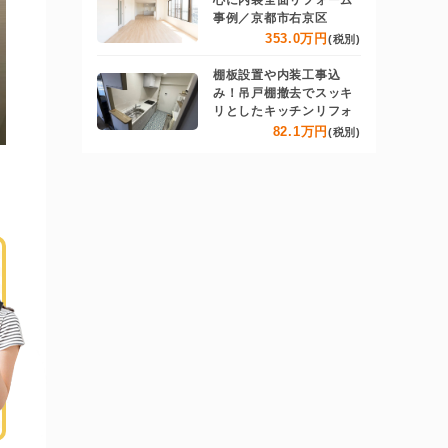
心に内装全面リフォーム
事例／京都市右京区
353.0万円
(税別)
棚板設置や内装工事込
み！吊戸棚撤去でスッキ
リとしたキッチンリフォ
82.1万円
(税別)