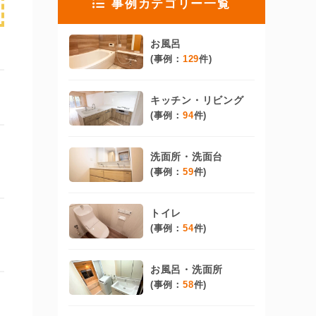
事例カテゴリー一覧
お風呂
(事例：
129
件)
キッチン・リビング
(事例：
94
件)
洗面所・洗面台
(事例：
59
件)
トイレ
(事例：
54
件)
お風呂・洗面所
(事例：
58
件)