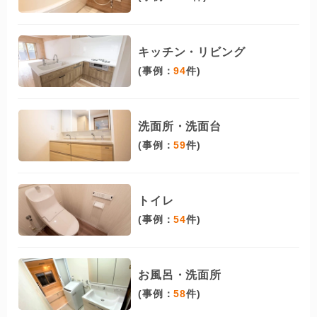
キッチン・リビング
(事例：
94
件)
洗面所・洗面台
(事例：
59
件)
トイレ
(事例：
54
件)
お風呂・洗面所
(事例：
58
件)