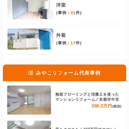
洋室
(事例：
41
件)
外装
(事例：
17
件)
みやこリフォーム代表事例
無垢フローリングと珪藻土を使った
マンションリフォーム／京都市中京
358.3万円
(税別)