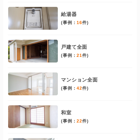
給湯器
(事例：
16
件)
戸建て全面
(事例：
21
件)
マンション全面
(事例：
42
件)
和室
(事例：
22
件)