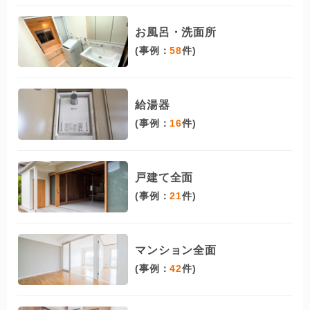
お風呂・洗面所
(事例：
58
件)
給湯器
(事例：
16
件)
戸建て全面
(事例：
21
件)
マンション全面
(事例：
42
件)