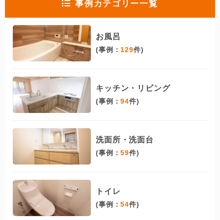
事例カテゴリー一覧
お風呂
(事例：
129
件)
キッチン・リビング
(事例：
94
件)
洗面所・洗面台
(事例：
59
件)
トイレ
(事例：
54
件)