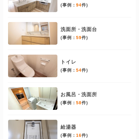
(事例：
94
件)
洗面所・洗面台
(事例：
59
件)
トイレ
(事例：
54
件)
お風呂・洗面所
(事例：
58
件)
給湯器
(事例：
16
件)