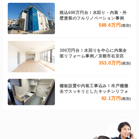
税込600万円台！水回り・内装・外
壁塗装のフルリノベーション事例
588.6万円
(税別)
300万円台！水回りを中心に内装全
面リフォーム事例／京都市右京区
353.0万円
(税別)
棚板設置や内装工事込み！吊戸棚撤
去でスッキリとしたキッチンリフォ
82.1万円
(税別)