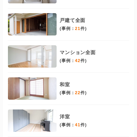
戸建て全面
(事例：
21
件)
マンション全面
(事例：
42
件)
和室
(事例：
22
件)
洋室
(事例：
41
件)