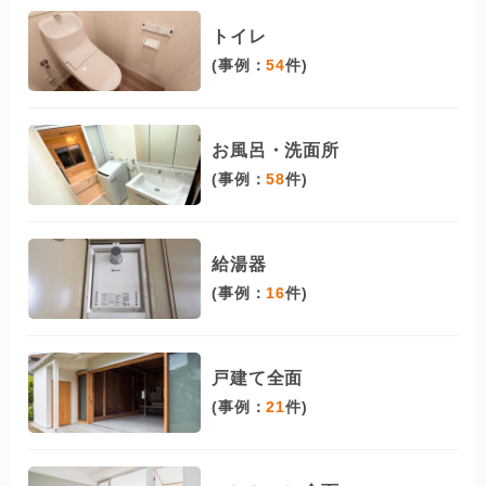
トイレ
(事例：
54
件)
お風呂・洗面所
(事例：
58
件)
給湯器
(事例：
16
件)
戸建て全面
(事例：
21
件)