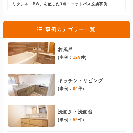
リクシル「BW」を使った3点ユニットバス交換事例
事例カテゴリー一覧
お風呂
(事例：
129
件)
キッチン・リビング
(事例：
94
件)
洗面所・洗面台
(事例：
59
件)