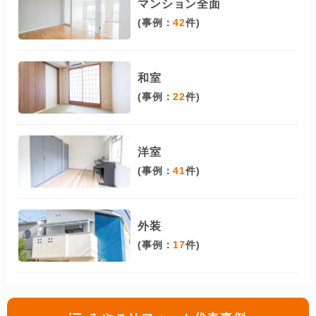
マンション全面
(事例：
42
件)
和室
(事例：
22
件)
洋室
(事例：
41
件)
外装
(事例：
17
件)