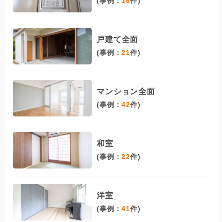
(事例：
16
件)
戸建て全面
(事例：
21
件)
マンション全面
(事例：
42
件)
和室
(事例：
22
件)
洋室
(事例：
41
件)