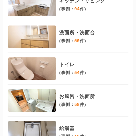
キッチン・リビング
(事例：
94
件)
洗面所・洗面台
(事例：
59
件)
トイレ
(事例：
54
件)
お風呂・洗面所
(事例：
58
件)
給湯器