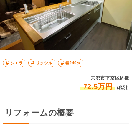
シエラ
リクシル
幅240㎝
京都市下京区M様
72.5万円
(税別)
リフォームの概要