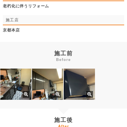
老朽化に伴うリフォーム
施工店
京都本店
施工前
Before
施工後
After