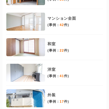
マンション全面
(事例：
42
件)
和室
(事例：
22
件)
洋室
(事例：
41
件)
外装
(事例：
17
件)