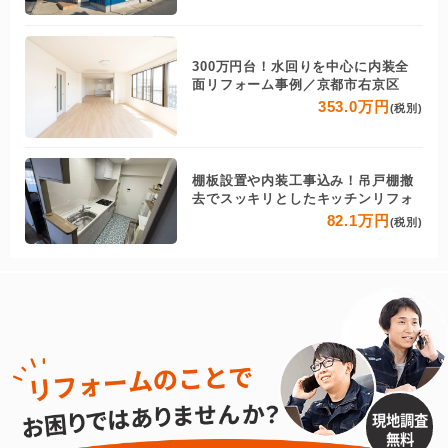
300万円台！水回りを中心に内装全
面リフォーム事例／京都市右京区
353.0万円
(税別)
棚板設置や内装工事込み！吊戸棚撤
去でスッキリとしたキッチンリフォ
82.1万円
(税別)
現地調査
無料