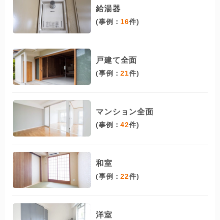
給湯器
(事例：
16
件)
戸建て全面
(事例：
21
件)
マンション全面
(事例：
42
件)
和室
(事例：
22
件)
洋室