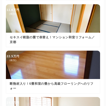
11.6万円
(税別)
セキスイ樹脂の畳で表替え！マンション和室リフォーム／
京都
22.5万円
(税別)
断熱材入り！6畳和室の畳から高級フローリングへのリフ
ォー
24.7万円