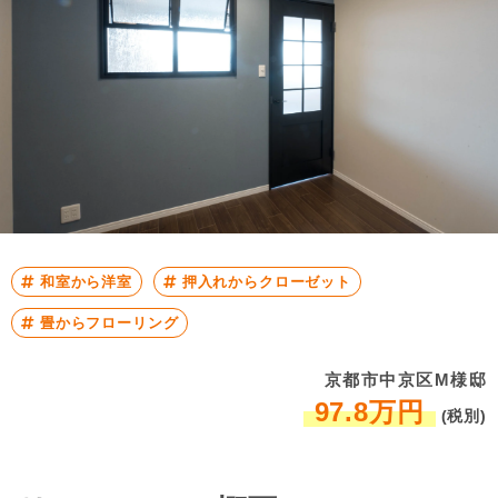
和室から洋室
押入れからクローゼット
畳からフローリング
京都市中京区M様邸
97.8万円
(税別)