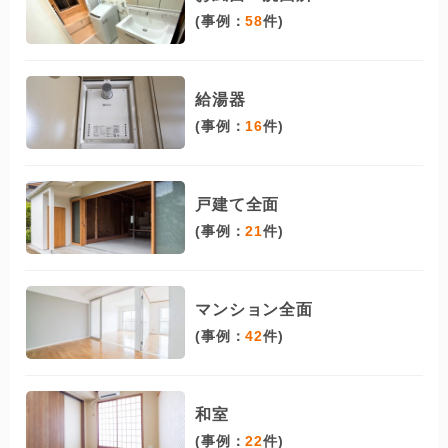
(事例：
58
件)
給湯器
(事例：
16
件)
戸建て全面
(事例：
21
件)
マンション全面
(事例：
42
件)
和室
(事例：
22
件)