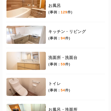
お風呂
(事例：
129
件)
キッチン・リビング
(事例：
94
件)
洗面所・洗面台
(事例：
59
件)
トイレ
(事例：
54
件)
お風呂・洗面所