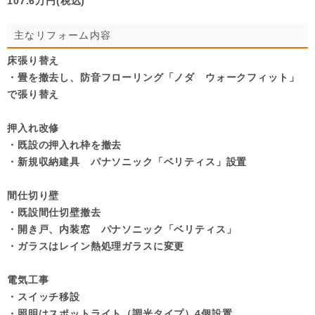
107.6万円(税込)
主なリフォーム内容
床張り替え
・畳を撤去し、防音フローリング「ノダ ウォークフィット」
で張り替え
押入れ改修
・既設の押入れ枠を撤去
・新規収納建具 パナソニック「ベリティス」設置
間仕切り壁
・既設間仕切壁撤去
・開き戸、内装窓 パナソニック「ベリティス」
・ガラスはレイン熱処理ガラスに変更
電気工事
・スイッチ移設
・照明はスポットライト（調光タイプ）4個設置