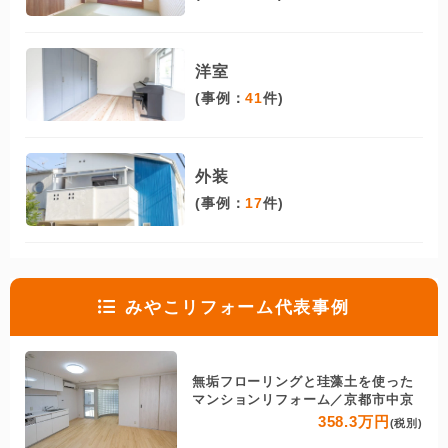
洋室
(事例：
41
件)
外装
(事例：
17
件)
みやこリフォーム代表事例
無垢フローリングと珪藻土を使った
マンションリフォーム／京都市中京
358.3万円
(税別)