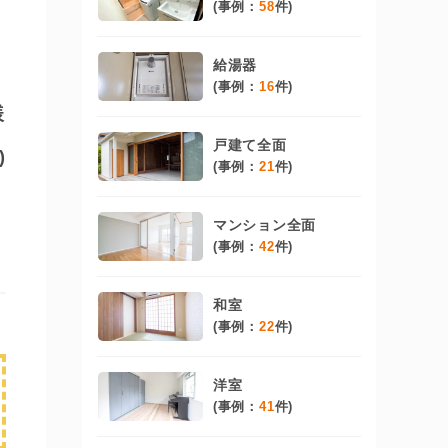
(事例：
58
件)
給湯器
(事例：
16
件)
様
戸建て全面
)
(事例：
21
件)
マンション全面
(事例：
42
件)
和室
(事例：
22
件)
洋室
(事例：
41
件)