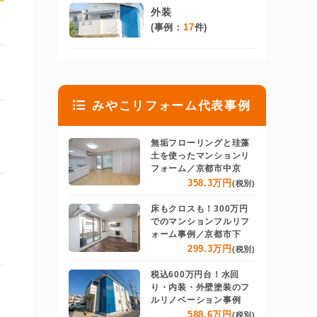
外装
(事例：
17
件)
みやこリフォーム代表事例
無垢フローリングと珪藻
土を使ったマンションリ
フォーム／京都市中京
358.3万円
(税別)
床もクロスも！300万円
でのマンションフルリフ
ォーム事例／京都市下
299.3万円
(税別)
税込600万円台！水回
り・内装・外壁塗装のフ
ルリノベーション事例
588.6万円
(税別)