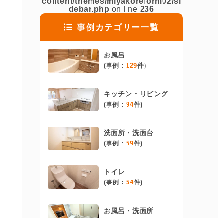
content/themes/miyakoreform02/si
debar.php
on line
236
事例カテゴリー一覧
お風呂
(事例：
129
件)
キッチン・リビング
(事例：
94
件)
洗面所・洗面台
(事例：
59
件)
トイレ
(事例：
54
件)
お風呂・洗面所