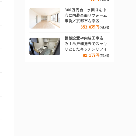
300万円台！水回りを中
心に内装全面リフォーム
事例／京都市右京区
353.0万円
(税別)
棚板設置や内装工事込
み！吊戸棚撤去でスッキ
リとしたキッチンリフォ
82.1万円
(税別)