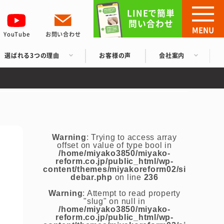
LINEで簡単
問い合わせ
MENU
YouTube
お問い合わせ
選ばれる3つの理由
お客様の声
会社案内
Warning
: Trying to access array
offset on value of type bool in
/home/miyako3850/miyako-
reform.co.jp/public_html/wp-
content/themes/miyakoreform02/si
debar.php
on line
236
Warning
: Attempt to read property
"slug" on null in
/home/miyako3850/miyako-
reform.co.jp/public_html/wp-