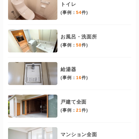
トイレ
(事例：
54
件)
お風呂・洗面所
(事例：
58
件)
給湯器
(事例：
16
件)
戸建て全面
(事例：
21
件)
マンション全面