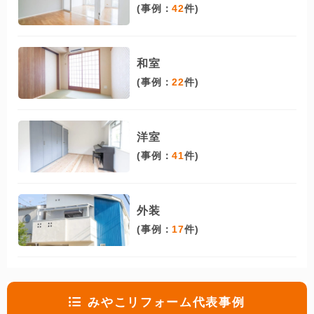
(事例：
42
件)
和室
(事例：
22
件)
洋室
(事例：
41
件)
外装
(事例：
17
件)
みやこリフォーム代表事例