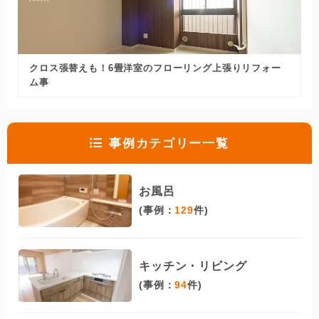
クロス張替えも！6畳洋室のフローリング上張りリフォー
ム事
事例カテゴリー一覧
お風呂
(事例：
129
件)
キッチン・リビング
(事例：
94
件)