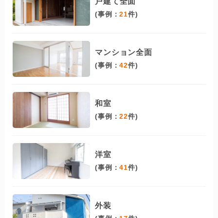
戸建て全面
(事例：
21
件)
マンション全面
(事例：
42
件)
和室
(事例：
22
件)
洋室
(事例：
41
件)
外装