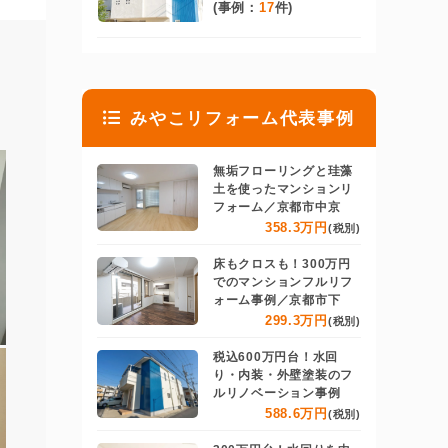
(事例：
17
件)
みやこリフォーム代表事例
無垢フローリングと珪藻
土を使ったマンションリ
フォーム／京都市中京
358.3万円
(税別)
床もクロスも！300万円
でのマンションフルリフ
ォーム事例／京都市下
299.3万円
(税別)
税込600万円台！水回
り・内装・外壁塗装のフ
ルリノベーション事例
588.6万円
(税別)