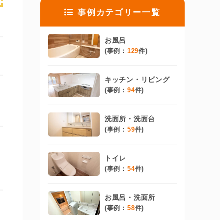
事例カテゴリー一覧
お風呂
(事例：
129
件)
キッチン・リビング
(事例：
94
件)
洗面所・洗面台
(事例：
59
件)
トイレ
(事例：
54
件)
お風呂・洗面所
(事例：
58
件)