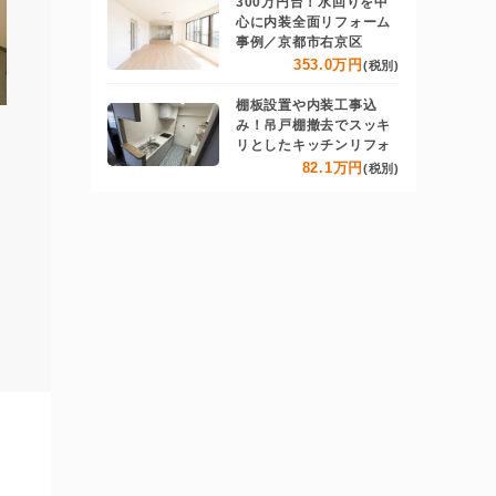
300万円台！水回りを中
心に内装全面リフォーム
事例／京都市右京区
353.0万円
(税別)
棚板設置や内装工事込
み！吊戸棚撤去でスッキ
リとしたキッチンリフォ
82.1万円
(税別)