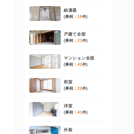
給湯器
(事例：
16
件)
戸建て全面
(事例：
21
件)
マンション全面
(事例：
42
件)
和室
(事例：
22
件)
洋室
(事例：
41
件)
外装