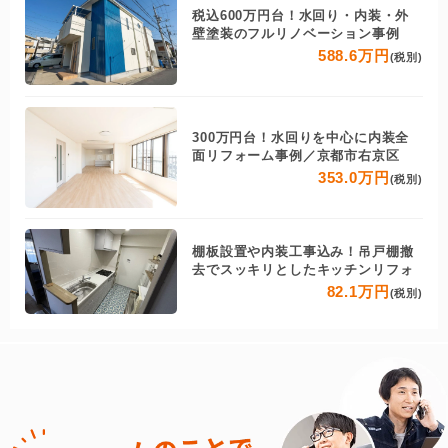
税込600万円台！水回り・内装・外
壁塗装のフルリノベーション事例
588.6万円
(税別)
300万円台！水回りを中心に内装全
面リフォーム事例／京都市右京区
353.0万円
(税別)
棚板設置や内装工事込み！吊戸棚撤
去でスッキリとしたキッチンリフォ
82.1万円
(税別)