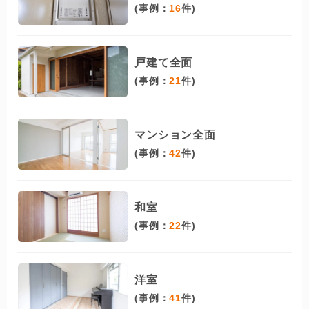
(事例：
16
件)
戸建て全面
(事例：
21
件)
マンション全面
(事例：
42
件)
和室
(事例：
22
件)
洋室
(事例：
41
件)