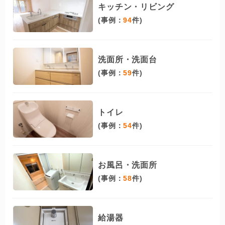
キッチン・リビング
(事例：
94
件)
洗面所・洗面台
(事例：
59
件)
トイレ
(事例：
54
件)
お風呂・洗面所
(事例：
58
件)
給湯器