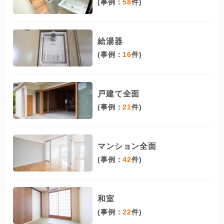
(事例：
58
件)
給湯器
(事例：
16
件)
戸建て全面
(事例：
21
件)
マンション全面
(事例：
42
件)
和室
(事例：
22
件)