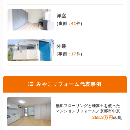
洋室
(事例：
41
件)
外装
(事例：
17
件)
みやこリフォーム代表事例
無垢フローリングと珪藻土を使った
マンションリフォーム／京都市中京
358.3万円
(税別)