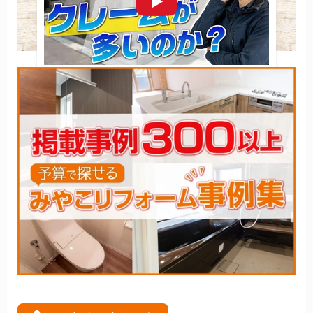
ょうか。
一括見積サイトでは、
手間がかからず、無料で、評判のよ
いリフォーム会社を複数社紹介
を受けることができます。
特にその中でも、
ハピすむ
という一括見積りサイトが大変
おすすめです。
一括見積りサイトの中では珍しく、
東証
一部上場会社
であ
るSMSが運営しており、
厳しい審査を通ったリフォーム会
社のみが加盟
しております。また、電話でのしつこい営業
も一切ありません。
リフォーム会社選びに悩まれた方は、一度ハピすむに
問合
せ
て、リフォーム会社を紹介してもらいましょう。
大きいリフォーム会社ってなぜクレームが多い
のか？ プロが解説！ 〜リフォーム塾〜