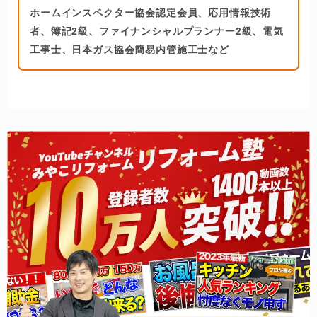
小川 剣人
営業部長
略歴
大阪大学人間科学部卒業、グロービス経営大学院卒業
（MBA）
新卒で日本生命保険に入社。
社内システム構築や営業企画に従事。
その後、リフォーム系メディアを運営するＩＴベンチ
ャーに転職。全国500以上のリフォーム会社への営業
経験と、紹介ビジネスを通じたエンドユーザとのやり
取りから、リフォーム業界への見識を深める。
現在、みやこリフォームの責任者として従事。
所有資格
宅地建物取引士、ガス機器設置スペシャリスト、日本