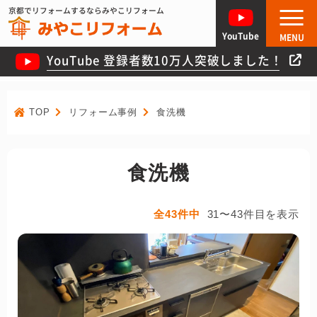
京都でリフォームするならみやこリフォーム
YouTube
MENU
YouTube 登録者数10万人突破しました！
TOP
リフォーム事例
食洗機
食洗機
全43件中
31〜43件目を表示