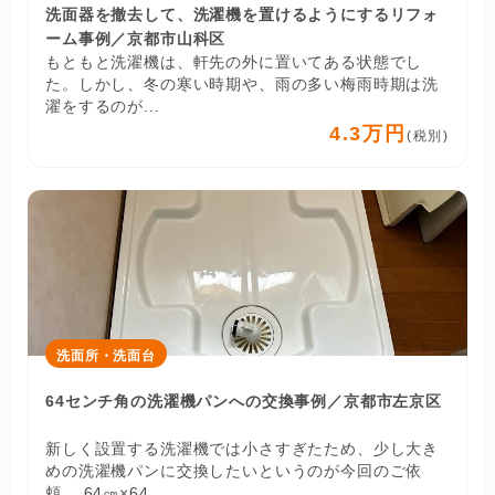
洗面器を撤去して、洗濯機を置けるようにするリフォ
ーム事例／京都市山科区
もともと洗濯機は、軒先の外に置いてある状態でし
た。しかし、冬の寒い時期や、雨の多い梅雨時期は洗
濯をするのが...
4.3万円
(税別)
洗面所・洗面台
64センチ角の洗濯機パンへの交換事例／京都市左京区
新しく設置する洗濯機では小さすぎたため、少し大き
めの洗濯機パンに交換したいというのが今回のご依
頼。 64㎝×64...