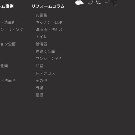
ーム事例
リフォームコラム
呂
お風呂
呂・洗面所
キッチン・LDK
チン・リビング
洗面所・洗面台
レ
トイレ
ション全面
給湯器
戸建て全面
マンション全面
て全面
和室
床・クロス
所・洗面台
その他
器
外壁
屋根