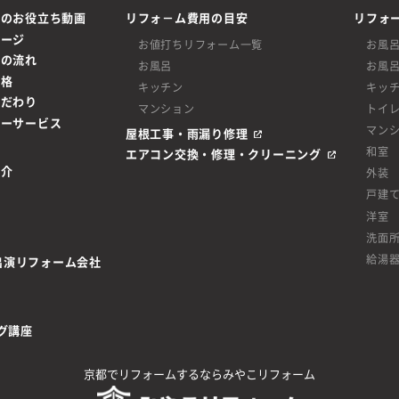
ムのお役立ち動画
リフォ－ム費用の目安
リフォ
ページ
お値打ちリフォーム一覧
お風
ムの流れ
お風呂
お風
価格
キッチン
キッ
こだわり
マンション
トイ
ターサービス
マン
屋根工事・雨漏り修理
和室
エアコン交換・修理・クリーニング
紹介
外装
戸建
洋室
洗面
給湯
be出演リフォーム会社
グ講座
京都でリフォームするならみやこリフォーム