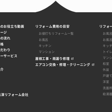
ムのお役立ち動画
リフォ－ム費用の目安
リフォ
ページ
お値打ちリフォーム一覧
お風
ムの流れ
お風呂
お風
価格
キッチン
キッ
こだわり
マンション
トイ
ターサービス
マン
屋根工事・雨漏り修理
和室
エアコン交換・修理・クリーニング
紹介
外装
戸建
洋室
洗面
給湯
be出演リフォーム会社