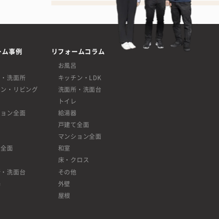
ーム事例
リフォームコラム
呂
お風呂
呂・洗面所
キッチン・LDK
チン・リビング
洗面所・洗面台
レ
トイレ
ション全面
給湯器
戸建て全面
マンション全面
て全面
和室
床・クロス
所・洗面台
その他
器
外壁
屋根