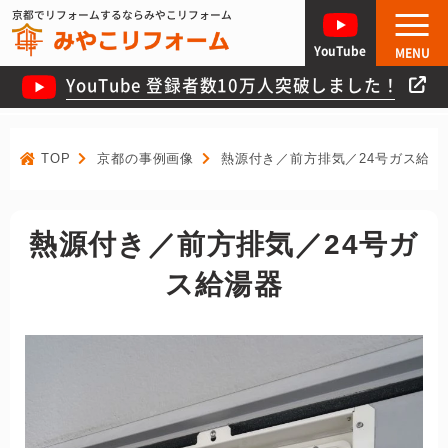
京都でリフォームするならみやこリフォーム
YouTube
MENU
YouTube 登録者数10万人突破しました！
TOP
京都の事例画像
熱源付き／前方排気／24号ガス給湯
熱源付き／前方排気／24号ガ
ス給湯器