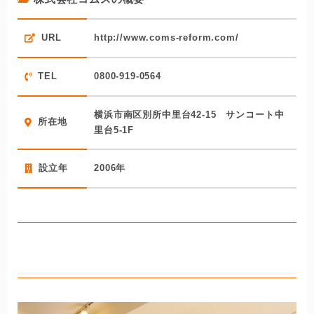
同社のホームページにはこれまでに手掛けた施工実績が多
数紹介されています。どの事例もハイセンスで、同社が人
URL
http://www.coms-reform.com/
気なのも納得です。増改築やリノベーションなどの大規模
リフォームを得意とする一方で、電球1個の交換から気持ち
TEL
0800-919-0564
よく工事を引き受けてくれる点も好評です。
高額なリフォームでは、施工不良やトラブルが心配です
横浜市南区別所中里台42-15 サンコート中
所在地
ね。同社は日本住宅保障機構登録のリフォーム会社で、同
里台5-1F
社の工事はリフォーム瑕疵保険の対象となります。万が一
のトラブルの際もしっかり保証してもらえるので安心で
設立年
2006年
す。リフォームローンも利用可能で、リフォームをバック
アップする万全の体制を整えているリフォーム会社といえ
るでしょう。
ロクサ株式会社