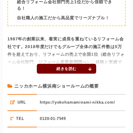
総合リフォーム会社部門売上1位だから信頼でき
る！
自社職人の施工だから高品質でリーズナブル！
1987年の創業以来、着実に成長を重ねているリフォーム会
社です。2018年度だけでもグループ全体の施工件数は5万
件を超えており、リフォームの売上で全国1位（総合リフォ
ーム会社部門、リフォーム産業新聞調べ）。経験と実績で
は他社の追随を許しません。
施工実績が多いだけではありません。リフォーム会社紹介
ニッカホーム横浜南ショールームの概要
サイト「ホームプロ」に寄せられた口コミ評価では平均を
上回る5点満点中4.5点（2019年2月現在）を獲得してお
URL
https://yokohamaminami-nikka.com/
り、施工数が多くても工事に手を抜かない同社の姿勢を裏
打ちしています。
TEL
0120-01-7549
多くのリフォーム会社が下請けを使う中、ニッカホームは
自社施工にこだわり、打ち合わせからアフターフォローま