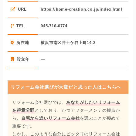
横浜市南区のリフォーム会社として地域に貢献たしたいと
URL
https://home-creation.co.jp/index.html
いう代表の想いから、南区中心に営業展開している同社。
地元ならではの迅速な対応とアフターフォローを行ってい
TEL
045-716-0774
ます。さらに、横浜市南区在住の方限定で「南区割」プラ
ンもあるとのこと。横浜市南区で内装リフォームを検討し
所在地
横浜市南区井土ケ谷上町14-2
ているなら、是非問い合わせをしていただきたい会社で
す。
設立年
―
リフォーム会社選びが大変だと思った人はこちらへ
リフォーム会社選びでは、
あなたがしたいリフォーム
を得意分野
としており、かつアフターメンテの観点か
ら、
自宅から近いリフォーム会社
を選ぶことが極めて
重要です。
しかし、このような自分にピッタリのリフォーム会社