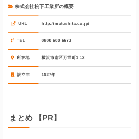
塗装関連の最高資格である1級塗装技能士をはじめとするリ
株式会社松下工業所の概要
フォームの有資格者と腕のよい職人が揃い、高品質のリフ
ォームを提供している点でもおすすめのリフォーム会社で
URL
http://matushita.co.jp/
す。塗装会社の業界団体である「日本の塗装屋さん」が認
定する「次世代に残したい技術賞」を受賞している点で
TEL
0800-600-6673
も、その技術力は折り紙つきです。
同社には2級建築士や耐震診断士をはじめとするリフォーム
所在地
横浜市南区万世町1-12
の有資格者が揃い、塗装以外のリフォームも幅広く手掛け
ています。引き渡し後も何かあれば72時間以内に対応して
設立年
1927年
もらえるなど、地域密着ならではの万全のアフターフォロ
ー体制も好評の頼れるリフォーム会社です。
まとめ
【PR】