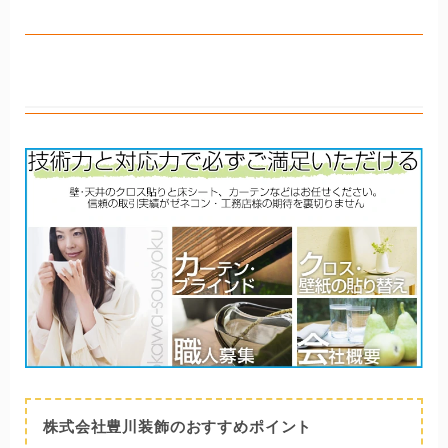
ば、なんと、即日無料で対応してくれるとのこと。まさに
社長の顧客への愛に溢れた、ぬくもりある会社だといえま
す。
株式会社豊川装飾
さらに同社ではDIY教室も随時開催。
健康素材を使ってのワークショップなど、リフォーム以外
でも地域住民との関わりを保っている様子。
地域に深く根付いたスタイルで、多くの顧客の信頼を勝ち
取ってきたのでしょう。
株式会社豊川装飾のおすすめポイント