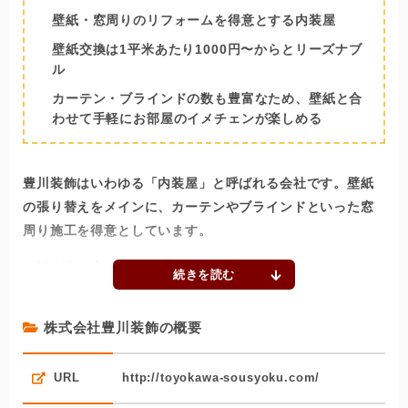
壁紙・窓周りのリフォームを得意とする内装屋
壁紙交換は1平米あたり1000円〜からとリーズナブ
ル
カーテン・ブラインドの数も豊富なため、壁紙と合
わせて手軽にお部屋のイメチェンが楽しめる
豊川装飾はいわゆる「内装屋」と呼ばれる会社です。壁紙
の張り替えをメインに、カーテンやブラインドといった窓
周り施工を得意としています。
会社自体は大きくないものの、中小だからこそのメリット
が豊川装飾には多くあります。そのひとつが、壁紙の張り
替え料金の安さ。
株式会社豊川装飾の概要
「1平米あたり1000円〜（剥がし代、張り替え代、材料代
含む）」という金額は、内装業者の中でもリーズナブルで
URL
http://toyokawa-sousyoku.com/
す。自社で直接問屋・メーカーから材料を仕入れるからこ