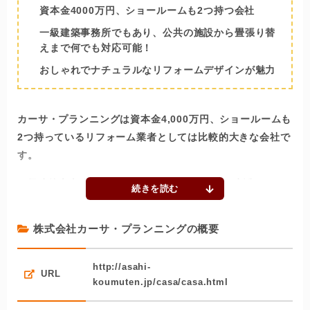
資本金4000万円、ショールームも2つ持つ会社
一級建築事務所でもあり、公共の施設から畳張り替
えまで何でも対応可能！
おしゃれでナチュラルなリフォームデザインが魅力
カーサ・プランニングは資本金4,000万円、ショールームも
2つ持っているリフォーム業者としては比較的大きな会社で
す。
一級建築士事務所でもあるため、住宅の設計や生活のしや
すに観点を置いたリフォーム作りを、得意としています。
リフォーム業のみならず、宮公庁の施工にも携わってお
株式会社カーサ・プランニングの概要
り、建築物に携わる業者としての能力は一級品。
かと思えば、一般店舗や住宅のリフォームはもちろん、ふ
http://asahi-
URL
koumuten.jp/casa/casa.html
すまや畳の張り替えといった街のリフォーム屋を思わせる
仕事もこなし、幅広い知識と技術が伺えます。