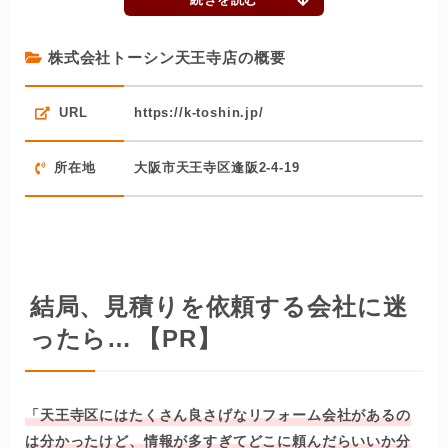
ムを、一緒に考えてくれる会社です。顧客のニーズに応え
るために水回りメーカーとの連携を大切にし、材料ひと
株式会社トーシン天王寺店の概要
つ、ネジ一本から耐久性やメンテナンス性を追求するのが
同社のスタイル。
URL
https://k-toshin.jp/
最新型のアイテムが必ずしもどの顧客にも良いとは限らな
い、というのを熟知しており、顧客それぞれの要望に添え
所在地
大阪市天王寺区逢阪2-4-19
るようなリフォーム案を根底から考えてくれます。
また、水回り以外にも耐震診断や介護・バリアフリーリフ
ォームなどにも対応可能。「暮らしやすさ」を大前提と
し、水回りを含め、地域住民の生活しやすい環境づくりを
結局、見積りを依頼する会社に迷
手伝ってきた会社です。
ったら…
【PR】
「天王寺区にはたくさん良さげなリフォーム会社があるの
は分かったけど、情報が多すぎてどこに頼んだらいいか分