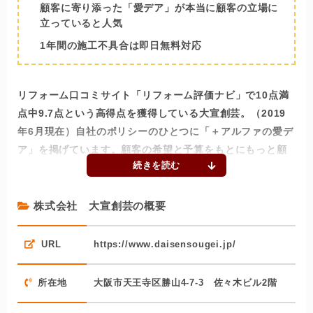
顧客に寄り添った「愛デア」が本当に顧客の立場に
立っていると人気
1年間の施工不具合は即日無料対応
リフォーム口コミサイト「リフォーム評価ナビ」で10点満
点中9.7点という高得点を獲得している大宣創芸。（2019
年6月現在）自社のポリシーのひとつに「＋アルファの愛デ
ア」を掲げています。顧客の希望と予算をもとにもっと顧
客のためになるような、愛溢れる職人ならではのアイディ
アを豊富に提供してくれる会社です。
株式会社 大宣創芸の概要
その愛ある愛デア内容はどれも顧客に高評価。口コミにも
「一から相談が出来て、要望以上のアドバイスを頂きまし
URL
https://www.daisensougei.jp/
た。」とあり、常に顧客の立場にたって、顧客にベストな
リフォームを提供してきました。
所在地
大阪市天王寺区勝山4-7-3 佐々木ビル2階
さらに顧客愛は施工後も続き、1年間の施工不具合があれ