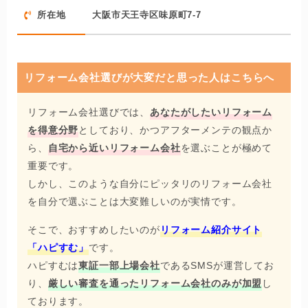
そできる価格設定だといえます。
所在地
大阪市天王寺区味原町7-7
また、築年数が古い家でもその古さの味を活かした空間に
生まれ変わるよう、お部屋をたくさん見てきた内装職人な
らではのアドバイスを提供してくれるでしょう。
リフォーム会社選びが大変だと思った人はこちらへ
カーテンやブラインドも有名メーカーとの取引があるた
リフォーム会社選びでは、
あなたがしたいリフォーム
め、商品量が豊富なのも魅力のひとつ。
を得意分野
としており、かつアフターメンテの観点か
「とにかく手軽&安価&スピーディーにお部屋のイメチェン
ら、
自宅から近いリフォーム会社
を選ぶことが極めて
がしたい」という方は、まず豊川装飾に相談してみるのが
重要です。
オススメです。
しかし、このような自分にピッタリのリフォーム会社
を自分で選ぶことは大変難しいのが実情です。
そこで、おすすめしたいのが
リフォーム紹介サイト
「ハピすむ」
です。
ハピすむは
東証一部上場会社
であるSMSが運営してお
り、
厳しい審査を通ったリフォーム会社のみが加盟
し
ております。